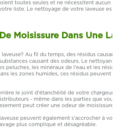
ttoient toutes seules et ne nécessitent aucun entre
otre liste. Le nettoyage de votre laveuse est simpl
 De Moisissure Dans Une Lave
 laveuse? Au fil du temps, des résidus causant de
es substances causant des odeurs. Le nettoyant pou
les peluches, les minéraux de l'eau et les résidus d'a
ans les zones humides, ces résidus peuvent constitu
rière le joint d'étanchéité de votre chargeur front
istributeurs - même dans les parties que vous ne po
assement peut créer une odeur de moisissure.
e laveuse peuvent également s'accrocher à vos vête
lavage plus compliqué et désagréable.