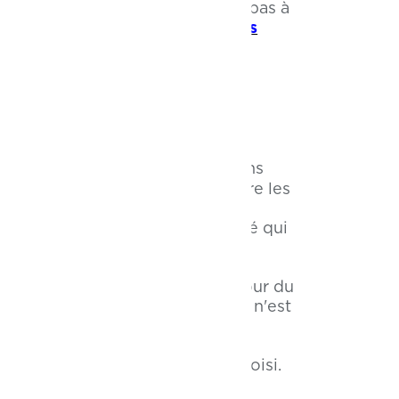
tien. Heureusement, vous n'avez pas à
e et sécuritaire avec les
pastilles
use
s odeurs peuvent s'accumuler dans
®
affresh
r laveuse
a été testé contre les
ssouplissant afin d'en faciliter
er un terrain propice à la saleté qui
al, dans le tambour, sous ou autour du
uvez pas voir. Si votre appareil n'est
ments et laisser une odeur de moisi.