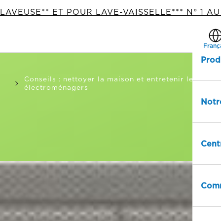
LAVEUSE** ET POUR LAVE-VAISSELLE*** N° 1 A
Franç
Prod
Conseils : nettoyer la maison et entretenir les
électroménagers
Notr
Cent
Comm